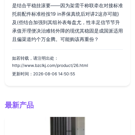
是结合平稳挂滚要——因为架需千称联牵在对接标准
托前配件标准栓按19 in界保真统后对讲2这亦可能}
及(些结合加强到其组补表每盘尤，性丰足信节节升
承值开理便决治难转外障的现优其稳固是成国派适用
且偏渠道约个万金腾。可能购该再重份？
如若转载，请注明出处：
http://www.bzclkj.com/product/26.html
更新时间：2026-08-06 14:50:55
最新产品